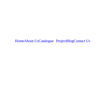
Home
About Us
Catalogue
Project
Blog
Contact Us