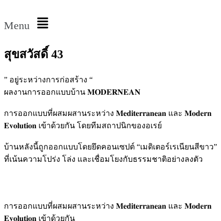
Menu
สุขสวัสดิ์ 43
” อยู่ระหว่างการก่อสร้าง “
ผลงานการออกแบบบ้าน 𝐌𝐎𝐃𝐄𝐑𝐍𝐄𝐀𝐍
การออกแบบที่ผสมผสานระหว่าง 𝐌𝐞𝐝𝐢𝐭𝐞𝐫𝐫𝐚𝐧𝐞𝐚𝐧 และ 𝐌𝐨𝐝𝐞𝐫𝐧
𝐄𝐯𝐨𝐥𝐮𝐭𝐢𝐨𝐧 เข้าด้วยกัน โดยทีมสถาปนิกของอเรย์
บ้านหลังนี้ถูกออกแบบโดยยึดคอนเซปต์ “เมดิเตอร์เรเนียนสีขาว”
ที่เน้นความโปร่ง โล่ง และเชื่อมโยงกับธรรมชาติอย่างลงตัว
การออกแบบที่ผสมผสานระหว่าง 𝐌𝐞𝐝𝐢𝐭𝐞𝐫𝐫𝐚𝐧𝐞𝐚𝐧 และ 𝐌𝐨𝐝𝐞𝐫𝐧
𝐄𝐯𝐨𝐥𝐮𝐭𝐢𝐨𝐧 เข้าด้วยกัน