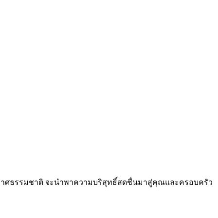
รยากาศธรรมชาติ จะนำพาความบริสุทธิ์สดชื่นมาสู่คุณและครอบครัว