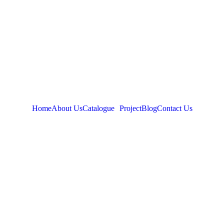
Home
About Us
Catalogue
Project
Blog
Contact Us